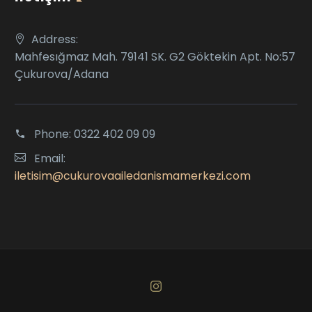
Address:
Mahfesığmaz Mah. 79141 SK. G2 Göktekin Apt. No:57
Çukurova/Adana
Phone:
0322 402 09 09
Email:
iletisim@cukurovaailedanismamerkezi.com