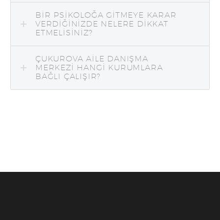
BIR PSIKOLOĞA GITMEYE KARAR
VERDIĞINIZDE NELERE DIKKAT
ETMELISINIZ?
ÇUKUROVA AILE DANIŞMA
MERKEZI HANGI KURUMLARA
BAĞLI ÇALIŞIR?