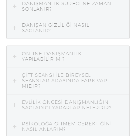
DANIŞMANLIK SÜRECI NE ZAMAN
SONLANIR?
DANIŞAN GIZLILIĞI NASIL
SAĞLANIR?
ONLINE DANIŞMANLIK
YAPILABILIR MI?
ÇIFT SEANSI ILE BIREYSEL
SEANSLAR ARASINDA FARK VAR
MIDIR?
EVLILIK ÖNCESI DANIŞMANLIĞIN
SAĞLADIĞI YARARLAR NELERDIR?
PSIKOLOĞA GITMEM GEREKTIĞINI
NASIL ANLARIM?