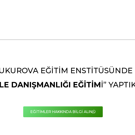
UKUROVA EĞITIM ENSTITÜSÜNDE
ILE DANIŞMANLIĞI EĞITIM
I” YAPTIK
EĞİTİMLER HAKKINDA BİLGİ ALIN