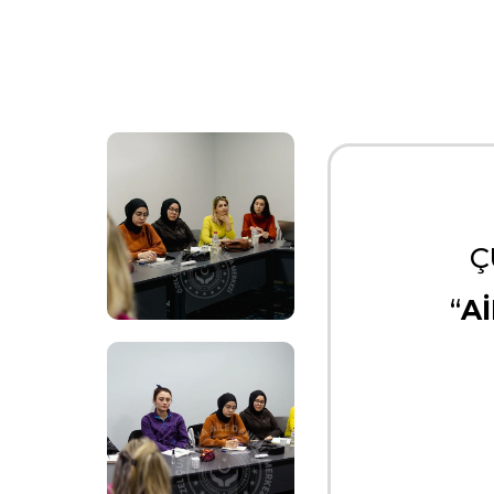
Ç
“
A