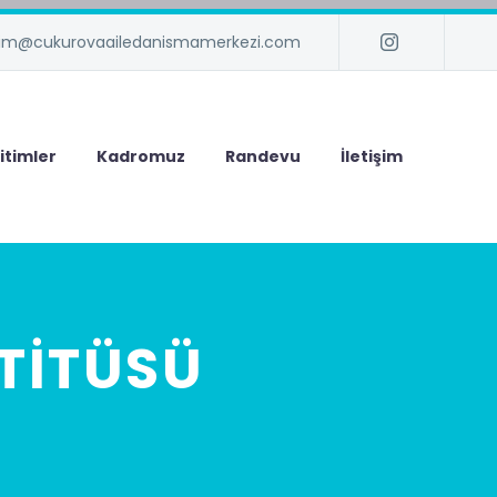
isim@cukurovaailedanismamerkezi.com
itimler
Kadromuz
Randevu
İletişim
TİTÜSÜ