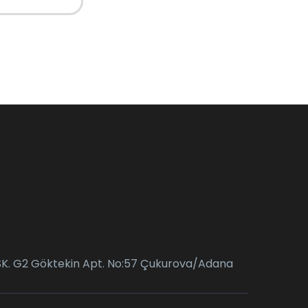
SK. G2 Göktekin Apt. No:57 Çukurova/Adana