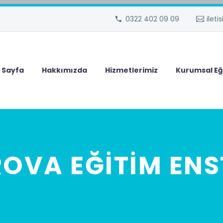
0322 402 09 09
ilet
 Sayfa
Hakkımızda
Hizmetlerimiz
Kurumsal Eğ
OVA EĞİTİM ENS