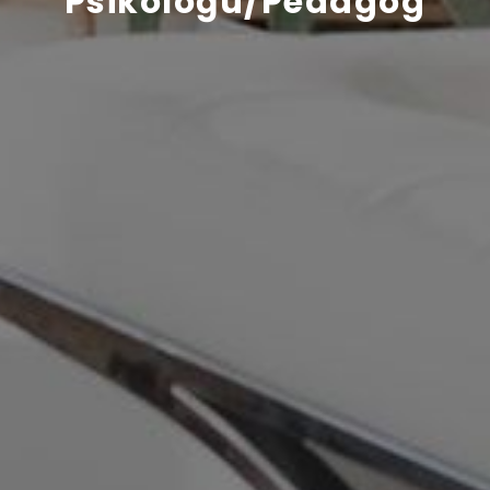
Psikoloğu/Pedagog