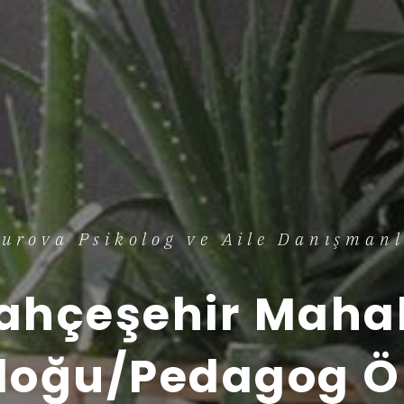
urova Psikolog ve Aile Danışmanl
ahçeşehir Mahal
loğu/Pedagog Ö