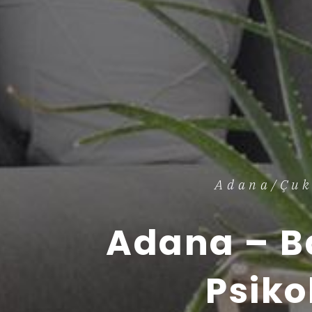
Adana/Çuk
Adana – B
Psiko