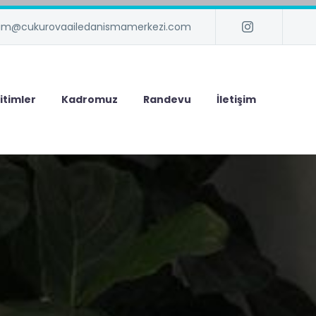
isim@cukurovaailedanismamerkezi.com
itimler
Kadromuz
Randevu
İletişim