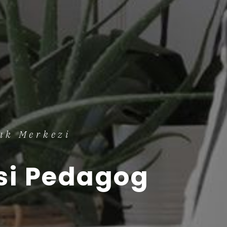
ık Merkezi
si Pedagog