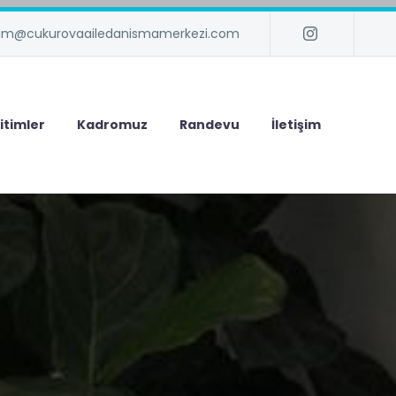
isim@cukurovaailedanismamerkezi.com
itimler
Kadromuz
Randevu
İletişim