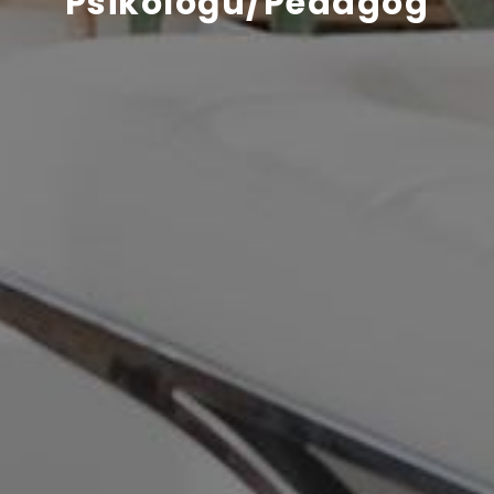
Psikoloğu/Pedagog