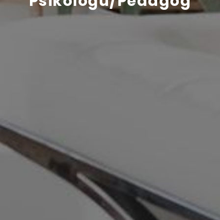
Psikoloğu/Pedagog