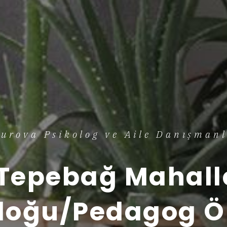
urova Psikolog ve Aile Danışmanl
Tepebağ Mahall
loğu/Pedagog Ö