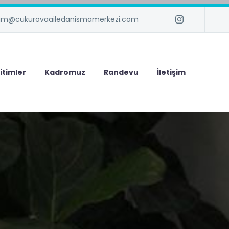
isim@cukurovaailedanismamerkezi.com
itimler
Kadromuz
Randevu
İletişim