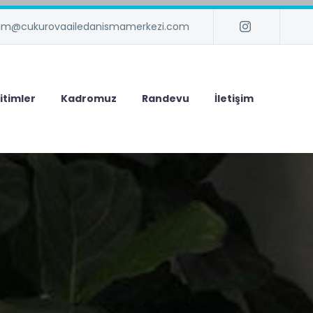
isim@cukurovaailedanismamerkezi.com
itimler
Kadromuz
Randevu
İletişim