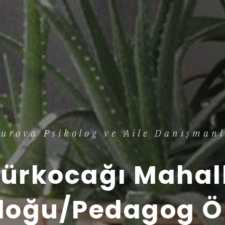
urova Psikolog ve Aile Danışmanl
ürkocağı Mahal
loğu/Pedagog Ö