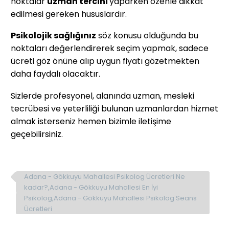
noktalar
uzman tercihi
yaparken özenle dikkat
edilmesi gereken hususlardır.
Psikolojik sağlığınız
söz konusu olduğunda bu
noktaları değerlendirerek seçim yapmak, sadece
ücreti göz önüne alıp uygun fiyatı gözetmekten
daha faydalı olacaktır.
Sizlerde profesyonel, alanında uzman, mesleki
tecrübesi ve yeterliliği bulunan uzmanlardan hizmet
almak isterseniz hemen bizimle iletişime
geçebilirsiniz.
Adana - Gökkuyu Mahallesi Psikolog Ücretleri Ne
kadar?,Adana - Gökkuyu Mahallesi En İyi
Psikolog,Adana - Gökkuyu Mahallesi Psikolog Seans
Ücretleri