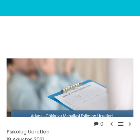



0
Psikolog Ücretleri
18 Ağustos 2021