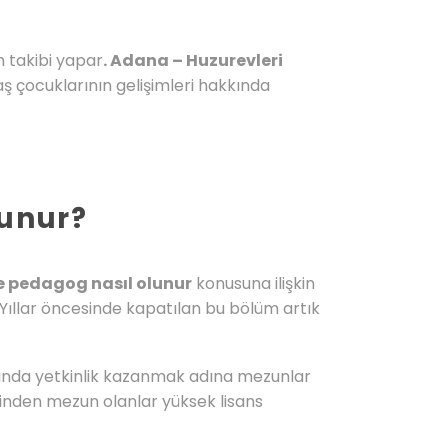
 takibi yapar
. Adana – Huzurevleri
ş çocuklarının gelişimleri hakkında
lunur?
e pedagog nasıl olunur
konusuna ilişkin
Yıllar öncesinde kapatılan bu bölüm artık
nında yetkinlik kazanmak adına mezunlar
birinden mezun olanlar yüksek lisans