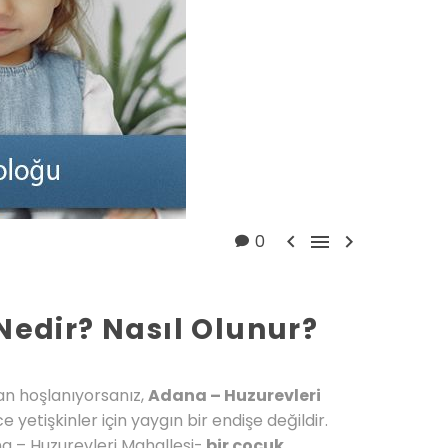



0
Nedir? Nasıl Olunur?
tan hoşlanıyorsanız,
Adana – Huzurevleri
e yetişkinler için yaygın bir endişe değildir.
a – Huzurevleri Mahallesi-
bir çocuk