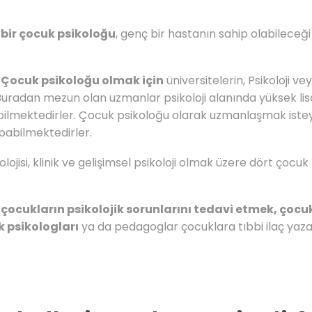
bir çocuk psikoloğu
, genç bir hastanın sahip olabilece
 Çocuk psikoloğu olmak için
üniversitelerin, Psikoloji v
adan mezun olan uzmanlar psikoloji alanında yüksek lisan
rebilmektedirler. Çocuk psikoloğu olarak uzmanlaşmak istey
apabilmektedirler.
ojisi, klinik ve gelişimsel psikoloji olmak üzere dört çocu
çocukların psikolojik sorunlarını tedavi etmek, çoc
 psikologları
ya da pedagoglar çocuklara tıbbi ilaç yaza