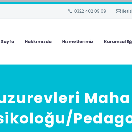
0322 402 09 09
ilet
 Sayfa
Hakkımızda
Hizmetlerimiz
Kurumsal Eğ
zurevleri Maha
sikoloğu/Pedag