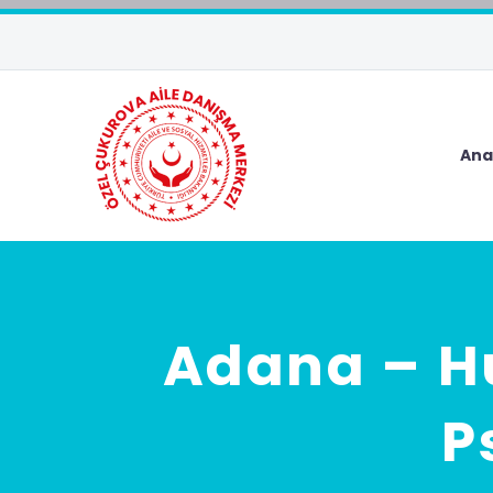
Ana
Adana – Hu
P