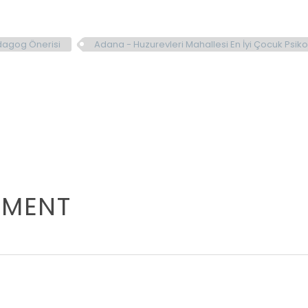
dagog Önerisi
Adana - Huzurevleri Mahallesi En İyi Çocuk Ps
MMENT