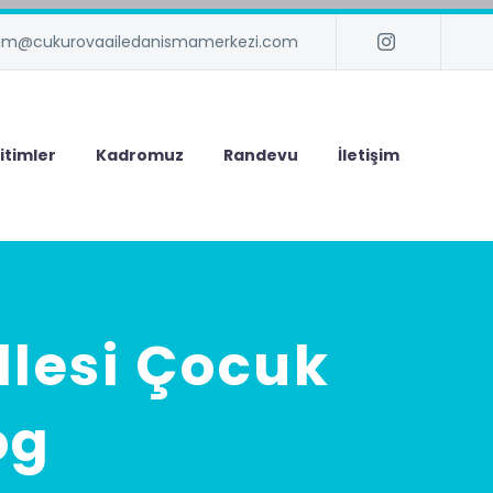
isim@cukurovaailedanismamerkezi.com
itimler
Kadromuz
Randevu
İletişim
llesi Çocuk
og