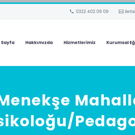
0322 402 09 09
ilet
 Sayfa
Hakkımızda
Hizmetlerimiz
Kurumsal Eğ
Menekşe Mahall
sikoloğu/Pedag