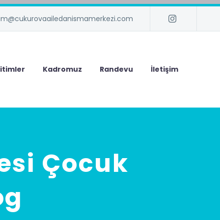
isim@cukurovaailedanismamerkezi.com
itimler
Kadromuz
Randevu
İletişim
esi Çocuk
og