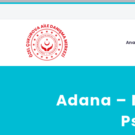
Ana
Adana – 
P