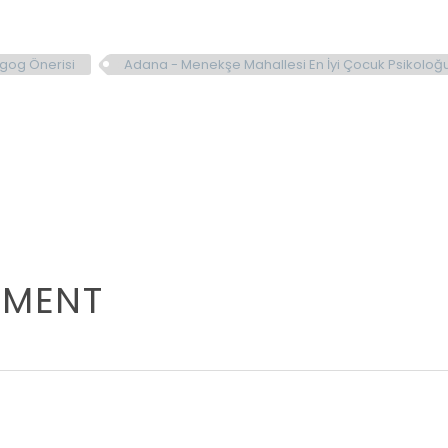
gog Önerisi
Adana - Menekşe Mahallesi En İyi Çocuk Psikol
MMENT