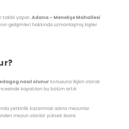
 takibi yapar
. Adana – Menekşe Mahallesi
nın gelişimleri hakkında uzmanlaşmış kişiler
ur?
edagog nasıl olunur
konusuna ilişkin olarak
öncesinde kapatılan bu bölüm artık
nında yetkinlik kazanmak adına mezunlar
birinden mezun olanlar yüksek lisans