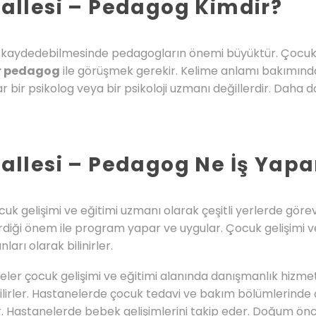
llesi – Pedagog Kimdir?
im kaydedebilmesinde pedagogların önemi büyüktür. Çocuklar
ir pedagog
ile görüşmek gerekir. Kelime anlamı bakımınd
ar bir psikolog veya bir psikoloji uzmanı değillerdir. Daha
llesi – Pedagog Ne İş Yapa
cuk gelişimi ve eğitimi uzmanı olarak çeşitli yerlerde görev
erdiği önem ile program yapar ve uygular. Çocuk gelişimi ve 
rı olarak bilinirler.
leler çocuk gelişimi ve eğitimi alanında danışmanlık hizme
bilirler. Hastanelerde çocuk tedavi ve bakım bölümlerind
r. Hastanelerde bebek gelişimlerini takip eder. Doğum ön