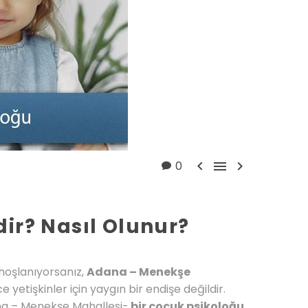



0
ir? Nasıl Olunur?
 hoşlanıyorsanız,
Adana – Menekşe
e yetişkinler için yaygın bir endişe değildir.
ana – Menekşe Mahallesi-
bir çocuk psikoloğu