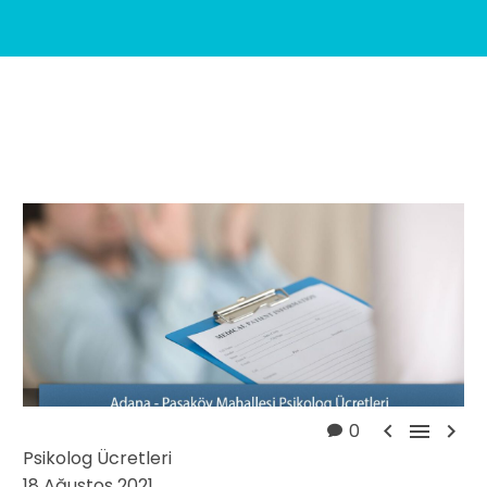



0
Psikolog Ücretleri
18 Ağustos 2021