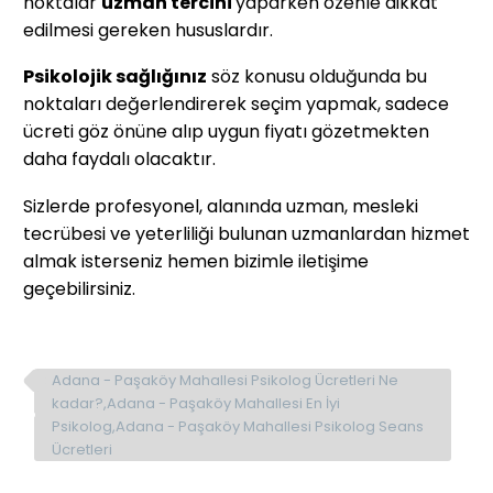
noktalar
uzman tercihi
yaparken özenle dikkat
edilmesi gereken hususlardır.
Psikolojik sağlığınız
söz konusu olduğunda bu
noktaları değerlendirerek seçim yapmak, sadece
ücreti göz önüne alıp uygun fiyatı gözetmekten
daha faydalı olacaktır.
Sizlerde profesyonel, alanında uzman, mesleki
tecrübesi ve yeterliliği bulunan uzmanlardan hizmet
almak isterseniz hemen bizimle iletişime
geçebilirsiniz.
Adana - Paşaköy Mahallesi Psikolog Ücretleri Ne
kadar?,Adana - Paşaköy Mahallesi En İyi
Psikolog,Adana - Paşaköy Mahallesi Psikolog Seans
Ücretleri