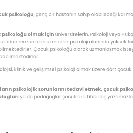
cuk psikoloğu
, genç bir hastanın sahip olabileceği karm
 psikoloğu olmak için
üniversitelerin, Psikoloji veya Psi
adan mezun olan uzmanlar psikoloji alanında yüksek lisan
rebilmektedirler. Çocuk psikoloğu olarak uzmanlaşmak istey
apabilmektedirler.
ojisi, klinik ve gelişimsel psikoloji olmak üzere dört çocu
arın psikolojik sorunlarını tedavi etmek, çocuk psi
logları
ya da pedagoglar çocuklara tıbbi ilaç yazamazlar.