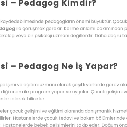
si – Pedagog Kimdir?
im kaydedebilmesinde pedagogların önemi büyüktür. Çocuklar
edagog
ile görüşmek gerekir. Kelime anlamı bakımından p
psikolog veya bir psikoloji uzmanı değillerdir. Daha doğru 
si – Pedagog Ne İş Yapar?
gelişimi ve eğitimi uzmanı olarak çeşitli yerlerde görev ala
erdiği önem ile program yapar ve uygular. Çocuk gelişimi ve 
rı olarak bilinirler.
leler çocuk gelişimi ve eğitimi alanında danışmanlık hizme
bilirler. Hastanelerde çocuk tedavi ve bakım bölümlerind
r. Hastanelerde bebek gelişimlerini takip eder. Doğum ön