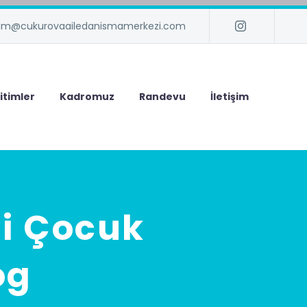
isim@cukurovaailedanismamerkezi.com
itimler
Kadromuz
Randevu
İletişim
si Çocuk
og