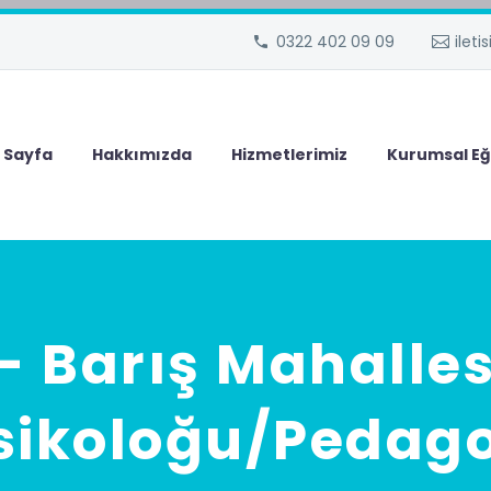
0322 402 09 09
ilet
 Sayfa
Hakkımızda
Hizmetlerimiz
Kurumsal Eğ
 Barış Mahalle
sikoloğu/Pedag