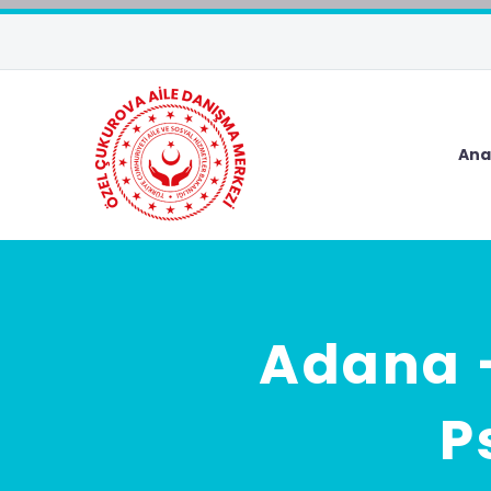
Ana
Adana –
P