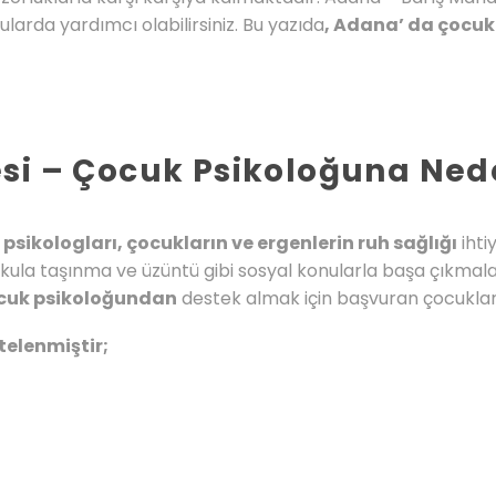
larda yardımcı olabilirsiniz. Bu yazıda
, Adana’ da çocuk
si – Çocuk Psikoloğuna Nede
sikologları, çocukların ve ergenlerin ruh sağlığı
ihti
okula taşınma ve üzüntü gibi sosyal konularla başa çıkmala
ocuk psikoloğundan
destek almak için başvuran çocuklar f
telenmiştir;