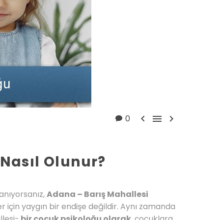



0
 Nasıl Olunur?
lanıyorsanız,
Adana – Barış Mahallesi
er için yaygın bir endişe değildir. Aynı zamanda
llesi-
bir çocuk psikoloğu olarak
, çocuklara