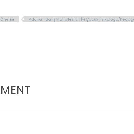
Önerisi
Adana - Barış Mahallesi En İyi Çocuk Psikoloğu/Peda
MMENT