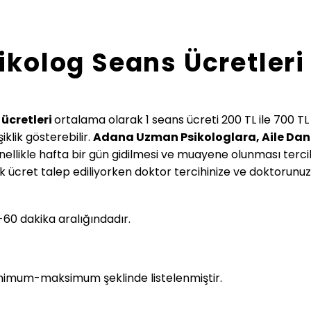
ikolog Seans Ücretleri
ücretleri
ortalama olarak 1 seans ücreti 200 TL ile 700 TL a
klik gösterebilir.
Adana Uzman Psikologlara, Aile Da
ellikle hafta bir gün gidilmesi ve muayene olunması tercih e
ık ücret talep ediliyorken doktor tercihinize ve doktorun
60 dakika aralığındadır.
imum-maksimum şeklinde listelenmiştir.