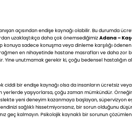
nışan açısından endişe kaynağı olabilir. Bu durumda ücret
ılardan uzaklaştıkça daha çok önemsediğimiz
Adana – Kaş
up konuya sadece konuşma veya dinleme karşılığı ödenen
e rağmen en nihayetinde hastane masrafları ve daha zor bir
Yine unutmamak gerekir ki, çoğu bedensel hastalığın altın
ok ciddi bir endişe kaynağı olsa da insanların ücretsiz veya
 yerlerde yaşıyorlarsa, çoğu zaman mümkündür. Örneğin, 
Meslekte yeni deneyim kazanmaya başlayan, süpervizyon eş
ak kendinizi sağlıklı hissetmiyorsanız, bir sorun olduğunu 
nız geç kalmayın. Psikolojik kaynaklı bir sorunun çözümle