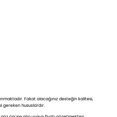
nmaktadır. Fakat alacağınız desteğin kalitesi,
i gereken hususlardır.
 göz önüne alıp uygun fiyatı gözetmekten