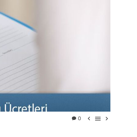



0