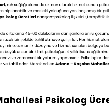
eri
, ruh sağlığı alanında uzman olarak hizmet sunan psik
s algılanabilir ve mesleki yolcuğuna yeni başlamış bir ps
psikolog ücretleri
danışan-psikolog ilişkisini (terapötik il
işkide ortalama 45-60 dakikalarını danışanlara en iyi çözüm
n uzak bir şekilde tahlil etmeye çalışırlar. Her hizmet alan
imine, uzmanlık düzeyine ve hizmet sunulan bölgeye bağlı
n büyük unsur bir klinik psikoloğun 4 yıllık lisans eğitimine e
anevi ve zamansal bir yatırım yapmasıdır. Psikologlar danış
r ve tahlil eder. Merak edilen
Adana – Kaşoba Mahalles
hallesi Psikolog Ücre