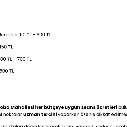
cretleri 150 TL – 600 TL
150 TL
200 TL – 700 TL
 600 TL
ba Mahallesi her bütçeye uygun seans ücretleri
bulu
bi noktalar
uzman tercihi
yaparken özenle dikkat edilmes
 noktaları değerlendirerek seçim yapmak, sadece ücreti