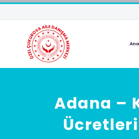
Ana
Adana – K
Ücretler