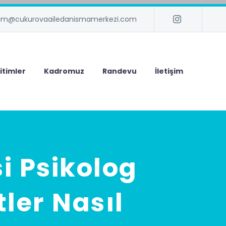
isim@cukurovaailedanismamerkezi.com
itimler
Kadromuz
Randevu
İletişim
i Psikolog
ler Nasıl