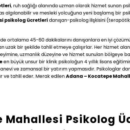
tleri
, ruh sağlığı alanında uzman olarak hizmet sunan ps
s algılanabilir ve mesleki yolcuğuna yeni başlamış bir ps
si
psikolog ücretleri
danışan-psikolog ilişkisini (terapötik 
işkide ortalama 45-60 dakikalarını danışanlara en iyi çözüm
n uzak bir şekilde tahlil etmeye çalışırlar. Her hizmet alan
imine, uzmanlık düzeyine ve hizmet sunulan bölgeye bağlı
e
en büyük unsur bir klinik psikoloğun 4 yıllık lisans eğitimin
anevi ve zamansal bir yatırım yapmasıdır. Psikologlar danış
r ve tahlil eder. Merak edilen
Adana – Kocatepe Mahall
Mahallesi Psikolog Üc