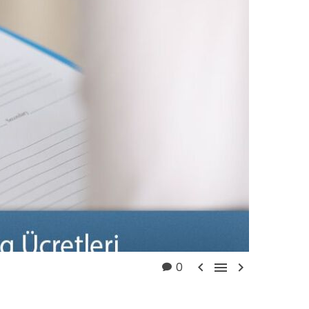



0