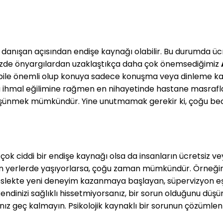
danışan açısından endişe kaynağı olabilir. Bu durumda ücr
emizde önyargılardan uzaklaştıkça daha çok önemsediğimiz
bile önemli olup konuya sadece konuşma veya dinleme ka
ü ihmal eğilimine rağmen en nihayetinde hastane masraflar
üşünmek mümkündür. Yine unutmamak gerekir ki, çoğu beden
, çok ciddi bir endişe kaynağı olsa da insanların ücretsiz ve
 yerlerde yaşıyorlarsa, çoğu zaman mümkündür. Örneğin, 
Meslekte yeni deneyim kazanmaya başlayan, süpervizyon eş
ak kendinizi sağlıklı hissetmiyorsanız, bir sorun olduğunu 
nız geç kalmayın. Psikolojik kaynaklı bir sorunun çözümle