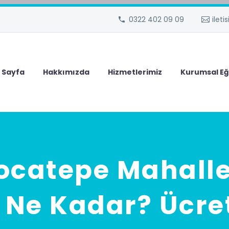
0322 402 09 09
ilet
 Sayfa
Hakkımızda
Hizmetlerimiz
Kurumsal Eğ
catepe Mahalle
i Ne Kadar? Ücret