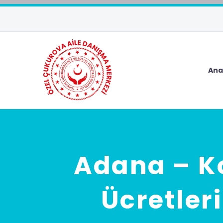
Ana
Adana – Ko
Ücretler