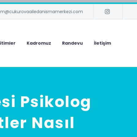
isim@cukurovaailedanismamerkezi.com
itimler
Kadromuz
Randevu
İletişim
si Psikolog
ler Nasıl