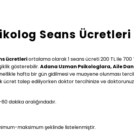
ikolog Seans Ücretleri
s ücretleri
ortalama olarak 1 seans ücreti 200 TL ile 700 TL
klik gösterebilir.
Adana Uzman Psikologlara, Aile Da
ellikle hafta bir gün gidilmesi ve muayene olunması tercih e
ık ücret talep ediliyorken doktor tercihinize ve doktorun
60 dakika aralığındadır.
imum-maksimum şeklinde listelenmiştir.