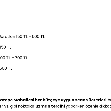
cretleri 150 TL – 600 TL
150 TL
200 TL – 700 TL
 600 TL
tepe Mahallesi her bütçeye uygun seans ücretleri
bu
er vs. gibi noktalar
uzman tercihi
yaparken özenle dikkat