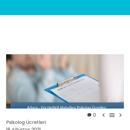



0
Psikolog Ücretleri
18 Ağustos 2021