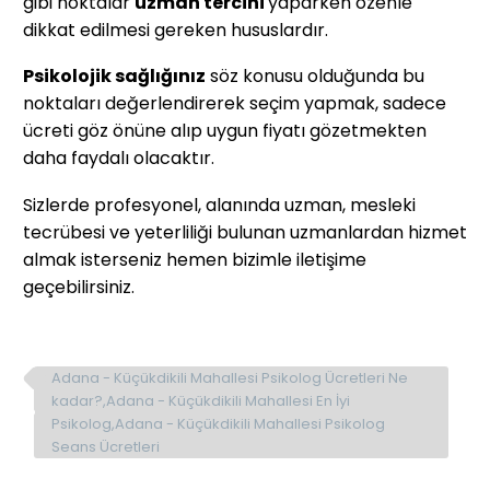
gibi noktalar
uzman tercihi
yaparken özenle
dikkat edilmesi gereken hususlardır.
Psikolojik sağlığınız
söz konusu olduğunda bu
noktaları değerlendirerek seçim yapmak, sadece
ücreti göz önüne alıp uygun fiyatı gözetmekten
daha faydalı olacaktır.
Sizlerde profesyonel, alanında uzman, mesleki
tecrübesi ve yeterliliği bulunan uzmanlardan hizmet
almak isterseniz hemen bizimle iletişime
geçebilirsiniz.
Adana - Küçükdikili Mahallesi Psikolog Ücretleri Ne
kadar?,Adana - Küçükdikili Mahallesi En İyi
Psikolog,Adana - Küçükdikili Mahallesi Psikolog
Seans Ücretleri