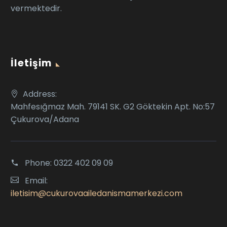
vermektedir.
İletişim
Address:
Mahfesığmaz Mah. 79141 SK. G2 Göktekin Apt. No:57
Çukurova/Adana
Phone:
0322 402 09 09
Email:
iletisim@cukurovaailedanismamerkezi.com