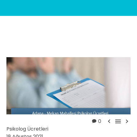



0
Psikolog Ücretleri
18 Ağustos 2021