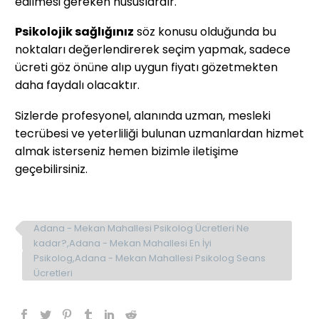
edilmesi gereken hususlardır.
Psikolojik sağlığınız
söz konusu olduğunda bu
noktaları değerlendirerek seçim yapmak, sadece
ücreti göz önüne alıp uygun fiyatı gözetmekten
daha faydalı olacaktır.
Sizlerde profesyonel, alanında uzman, mesleki
tecrübesi ve yeterliliği bulunan uzmanlardan hizmet
almak isterseniz hemen bizimle iletişime
geçebilirsiniz.
Adana - Mekan Mahallesi Psikolog Ücretleri Ne
kadar?,Adana - Mekan Mahallesi En İyi
Psikolog,Adana - Mekan Mahallesi Psikolog Seans
Ücretleri