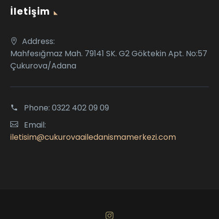
İletişim
Address:
Mahfesığmaz Mah. 79141 SK. G2 Göktekin Apt. No:57
Çukurova/Adana
Phone:
0322 402 09 09
Email:
iletisim@cukurovaailedanismamerkezi.com