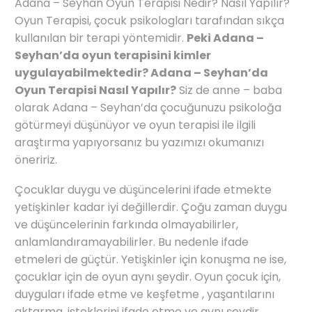
Adana – Seyhan Oyun Terapisi Nedir? Nasıl Yapılır?
Oyun Terapisi, çocuk psikologları tarafından sıkça
kullanılan bir terapi yöntemidir.
Peki Adana –
Seyhan’da oyun terapisini kimler
uygulayabilmektedir? Adana – Seyhan’da
Oyun Terapisi Nasıl Yapılır?
Siz de anne – baba
olarak Adana – Seyhan’da çocuğunuzu psikoloğa
götürmeyi düşünüyor ve oyun terapisi ile ilgili
araştırma yapıyorsanız bu yazımızı okumanızı
öneririz.
Çocuklar duygu ve düşüncelerini ifade etmekte
yetişkinler kadar iyi değillerdir. Çoğu zaman duygu
ve düşüncelerinin farkında olmayabilirler,
anlamlandıramayabilirler. Bu nedenle ifade
etmeleri de güçtür. Yetişkinler için konuşma ne ise,
çocuklar için de oyun aynı şeydir. Oyun çocuk için,
duyguları ifade etme ve keşfetme , yaşantılarını
aktarma, isteklerini ifade etme ve aynı şeydir.